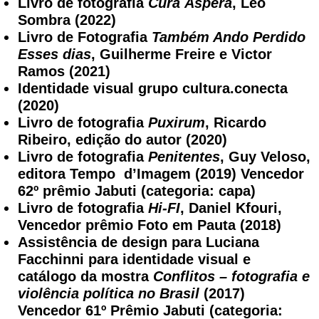
Livro de fotografia
Cura Áspera
, Léo
Sombra (2022)
Livro de Fotografia
Também Ando Perdido
Esses dias
, Guilherme Freire e Victor
Ramos (2021)
Identidade visual grupo cultura.conecta
(2020)
Livro de fotografia
Puxirum
, Ricardo
Ribeiro, edição do autor (2020)
Livro de fotografia
Penitentes
, Guy Veloso,
editora Tempo d’Imagem (2019) Vencedor
62º prêmio Jabuti (categoria: capa)
Livro de fotografia
Hi-FI
, Daniel Kfouri,
Vencedor prêmio Foto em Pauta (2018)
Assistência de design para Luciana
Facchinni para identidade visual e
catálogo da mostra
Conflitos – fotografia e
violência política no Brasil
(2017)
Vencedor 61º Prêmio Jabuti (categoria: